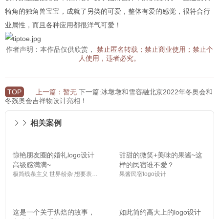
犄角的独角兽宝宝，成就了另类的可爱，整体有爱的感觉，很符合行
业属性，而且各种应用都很洋气可爱！
作者声明：本作品仅供欣赏，
禁止匿名转载；禁止商业使用；禁止个
人使用，违者必究。
TOP
上一篇：暂无
下一篇:
冰墩墩和雪容融北京2022年冬奥会和
冬残奥会吉祥物设计亮相！
相关案例
惊艳朋友圈的婚礼logo设计
甜甜的微笑+美味的果酱~这
高级感满满~
样的民宿谁不爱？
极简线条主义 世界纷杂 想要表达的却很简单，Qrd字母与花的结合
果酱民宿logo设计
这是一个关于烘焙的故事，
如此简约高大上的logo设计