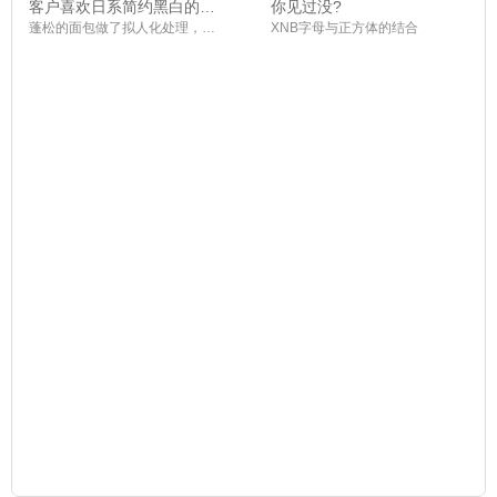
客户喜欢日系简约黑白的调
你见过没?
调
蓬松的面包做了拟人化处理，手拿擀面杖，软萌可爱的面包人，好想捏一捏
XNB字母与正方体的结合