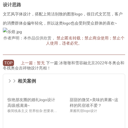
设计思路
文艺风字体设计，搭配上简洁别致的图形logo，很日式文艺范，客户
的消费群体会偏年轻化，所以这类logo也会受到受众群体的喜欢~
作者声明：本作品仅供欣赏，
禁止匿名转载；禁止商业使用；禁止个
人使用，违者必究。
TOP
上一篇：暂无
下一篇:
冰墩墩和雪容融北京2022年冬奥会和
冬残奥会吉祥物设计亮相！
相关案例
惊艳朋友圈的婚礼logo设计
甜甜的微笑+美味的果酱~这
高级感满满~
样的民宿谁不爱？
极简线条主义 世界纷杂 想要表达的却很简单，Qrd字母与花的结合
果酱民宿logo设计