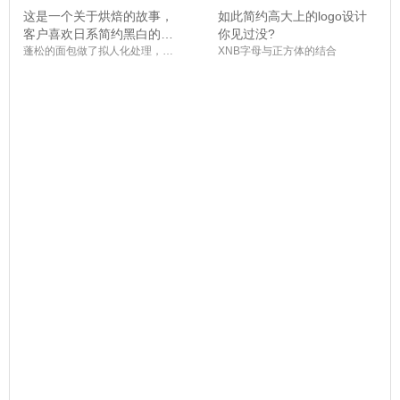
这是一个关于烘焙的故事，
如此简约高大上的logo设计
客户喜欢日系简约黑白的调
你见过没?
调
蓬松的面包做了拟人化处理，手拿擀面杖，软萌可爱的面包人，好想捏一捏
XNB字母与正方体的结合